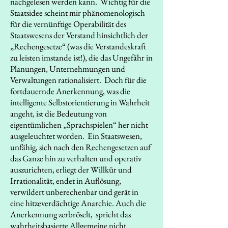
nachgelesen werden kann. Wichtig für die
Staatsidee scheint mir phänomenologisch
für die vernünftige Operabilität des
Staatswesens der Verstand hinsichtlich der
„Rechengesetze“ (was die Verstandeskraft
zu leisten imstande ist!), die das Ungefähr in
Planungen, Unternehmungen und
Verwaltungen rationalisiert. Doch für die
fortdauernde Anerkennung, was die
intelligente Selbstorientierung in Wahrheit
angeht, ist die Bedeutung von
eigentümlichen „Sprachspielen“ her nicht
ausgeleuchtet worden. Ein Staatswesen,
unfähig, sich nach den Rechengesetzen auf
das Ganze hin zu verhalten und operativ
auszurichten, erliegt der Willkür und
Irrationalität, endet in Auflösung,
verwildert unberechenbar und gerät in
eine hitzeverdächtige Anarchie. Auch die
Anerkennung zerbröselt, spricht das
wahrheitsbasierte Allgemeine nicht