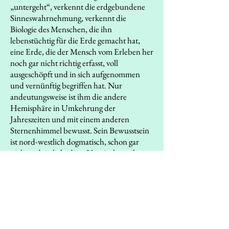
„untergeht“, verkennt die erdgebundene
Sinneswahrnehmung, verkennt die
Biologie des Menschen, die ihn
lebenstüchtig für die Erde gemacht hat,
eine Erde, die der Mensch vom Erleben her
noch gar nicht richtig erfasst, voll
ausgeschöpft und in sich aufgenommen
und vernünftig begriffen hat. Nur
andeutungsweise ist ihm die andere
Hemisphäre in Umkehrung der
Jahreszeiten und mit einem anderen
Sternenhimmel bewusst. Sein Bewusstsein
ist nord-westlich dogmatisch, schon gar
nicht süd-östlich, diese Hemisphäre als
notwendiges Gegenstück begreifend,
einem überforderten Machtanspruch in
der Globalität entgegen. Stattdessen regiert
unipolare Machtbehauptung, für die es
nur des Verstandes und nicht der Vernunft
bedarf. Eben darum nicht nur kriegerische