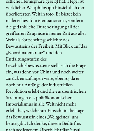
östliche Hemisphäre gezeigt hat. Hegel ist
wirklicher Weltphilosoph hinsichtlich der
überlieferten Welt in toto. Er bietet kein
malerisches Touristenpanorama, sondern
die gedankliche Durchdringung all der
greifbaren Zeugnisse in seiner Zeit aus aller
Welt als Fortschrittsgeschichte des
Bewusstseins der Freiheit. Mit Blick auf das
„Koordinatenkreuz“ und den
Entfaltungsstufen des
Geschichtsbewusstseins stellt sich die Frage
ein, was denn vor China und noch weiter
zurück einzufangen wäre, ebenso, da er
doch nur Anfänge der industriellen
Revolution erlebt und die eurozentrischen
Strebungen des politökonomischen
Imperialismus in alle Welt nicht mehr
erlebt hat, welcherart Einsicht in die Lage
das Bewusstsein eines „Weltgeistes“ uns
heute gibt. Ich denke, diesem Bedürfnis
nach gediegenem Überblick trägt Yuval