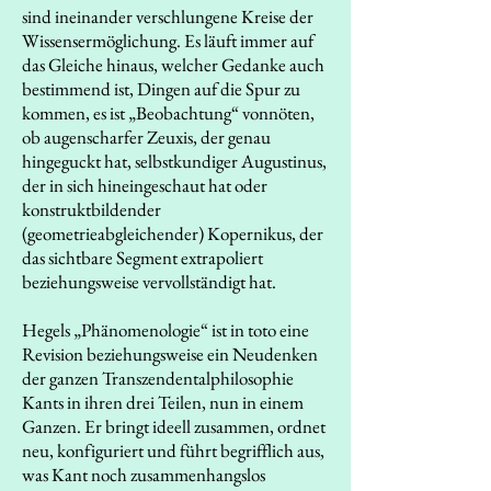
sind ineinander verschlungene Kreise der
Wissensermöglichung. Es läuft immer auf
das Gleiche hinaus, welcher Gedanke auch
bestimmend ist, Dingen auf die Spur zu
kommen, es ist „Beobachtung“ vonnöten,
ob augenscharfer Zeuxis, der genau
hingeguckt hat, selbstkundiger Augustinus,
der in sich hineingeschaut hat oder
konstruktbildender
(geometrieabgleichender) Kopernikus, der
das sichtbare Segment extrapoliert
beziehungsweise vervollständigt hat.
Hegels „Phänomenologie“ ist in toto eine
Revision beziehungsweise ein Neudenken
der ganzen Transzendentalphilosophie
Kants in ihren drei Teilen, nun in einem
Ganzen. Er bringt ideell zusammen, ordnet
neu, konfiguriert und führt begrifflich aus,
was Kant noch zusammenhangslos