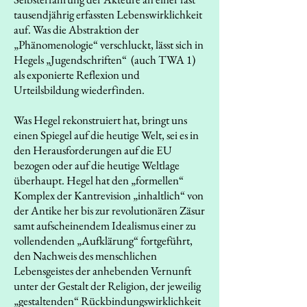
tausendjährig erfassten Lebenswirklichkeit
auf. Was die Abstraktion der
„Phänomenologie“ verschluckt, lässt sich in
Hegels „Jugendschriften“ (auch TWA 1)
als exponierte Reflexion und
Urteilsbildung wiederfinden.
Was Hegel rekonstruiert hat, bringt uns
einen Spiegel auf die heutige Welt, sei es in
den Herausforderungen auf die EU
bezogen oder auf die heutige Weltlage
überhaupt. Hegel hat den „formellen“
Komplex der Kantrevision „inhaltlich“ von
der Antike her bis zur revolutionären Zäsur
samt aufscheinendem Idealismus einer zu
vollendenden „Aufklärung“ fortgeführt,
den Nachweis des menschlichen
Lebensgeistes der anhebenden Vernunft
unter der Gestalt der Religion, der jeweilig
„gestaltenden“ Rückbindungswirklichkeit